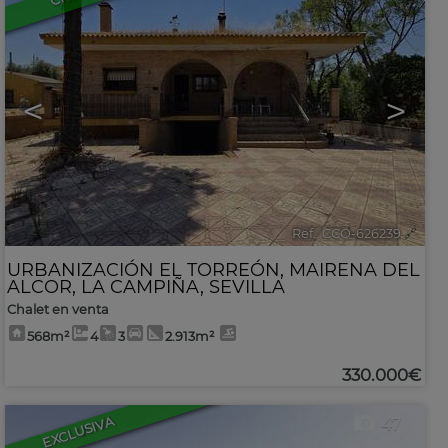
<
>
Ref.. CCO-626239
🔗
URBANIZACIÓN EL TORREÓN
,
MAIRENA DEL
ALCOR
,
LA CAMPIÑA
,
SEVILLA
Chalet en venta
568m²
4
3
2.913m²
330.000€
EXCLUSIVA
47