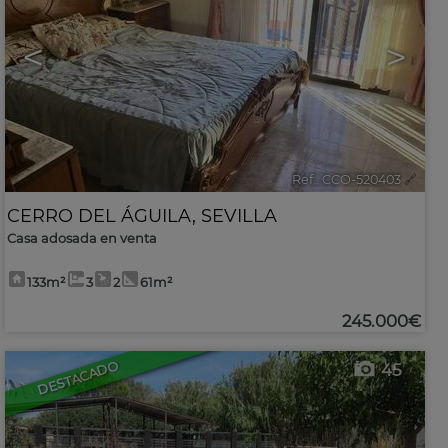
<
>
Ref.. CCO-520403
🔗
CERRO DEL ÁGUILA
,
SEVILLA
Casa adosada en venta
133m²
3
2
61m²
245.000€
DESTACADO
45