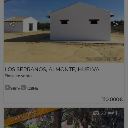
<
>
Ref.. CCO-586462
🔗
LOS SERRANOS
,
ALMONTE
,
HUELVA
Finca en venta
98m²
1,28Ha
110.000€
RESERVADO
22
1