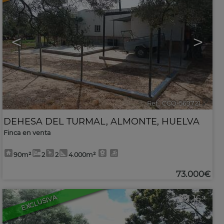
<
>
Ref.. CCO-569721
🔗
DEHESA DEL TURMAL
,
ALMONTE
,
HUELVA
Finca en venta
90m²
2
2
4.000m²
73.000€
EXCLUSIVA
16