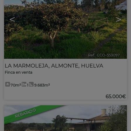
<
>
Ref.. CCO-553097
🔗
LA MARMOLEJA
,
ALMONTE
,
HUELVA
Finca en venta
70m²
1
9.683m²
65.000€
REBAJADO
43