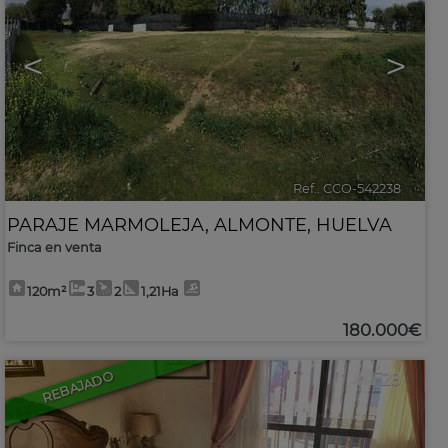
<
>
Ref.. CCO-542238
🔗
PARAJE MARMOLEJA
,
ALMONTE
,
HUELVA
Finca en venta
120m²
3
2
1,21Ha
180.000€
REBAJADO
28