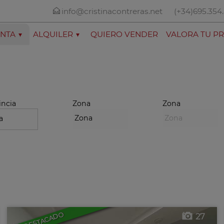
info@cristinacontreras.net
(+34)695.354
NTA
ALQUILER
QUIERO VENDER
VALORA TU P
incia
Zona
Zona
DESTACADO
27