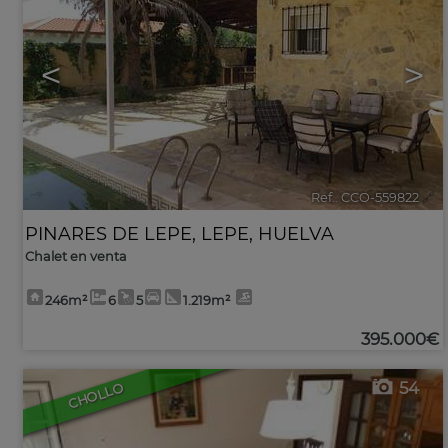
<
>
Ref.. CCO-559822
🔗
PINARES DE LEPE
,
LEPE
,
HUELVA
Chalet en venta
246m²
6
5
1.219m²
395.000€
54
CHOLLO