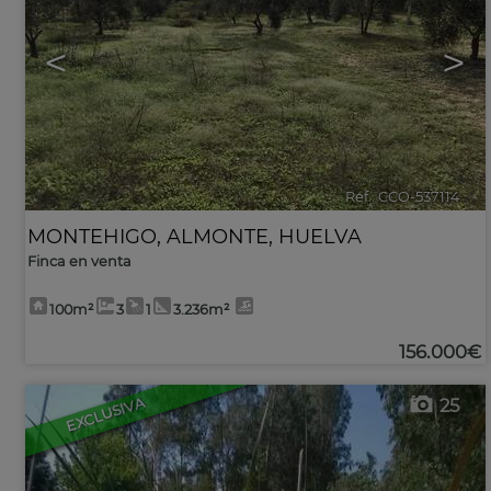
<
>
Ref.. CCO-537114
🔗
MONTEHIGO
,
ALMONTE
,
HUELVA
Finca en venta
100m²
3
1
3.236m²
156.000€
EXCLUSIVA
25