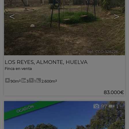
<
>
Ref.. CCO-528276
🔗
LOS REYES
,
ALMONTE
,
HUELVA
Finca en venta
90m²
3
1
2.600m²
83.000€
97
1
OCASIÓN