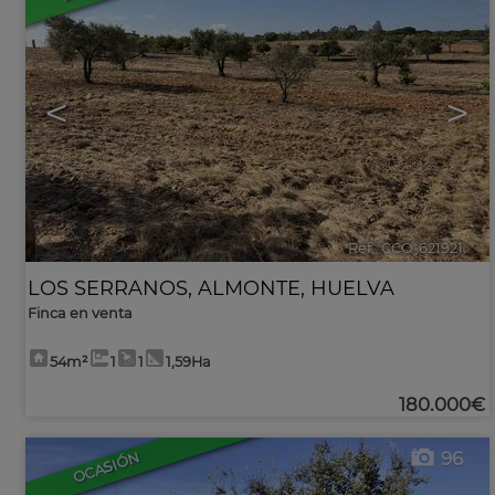
<
>
Ref.. CCO-621921
🔗
LOS SERRANOS
,
ALMONTE
,
HUELVA
Finca en venta
54m²
1
1
1,59Ha
180.000€
96
OCASIÓN