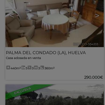
<
>
Ref.. CCO-554333
🔗
PALMA DEL CONDADO (LA)
,
HUELVA
Casa adosada en venta
440m²
5
3
3
360m²
290.000€
EXCLUSIVA
54