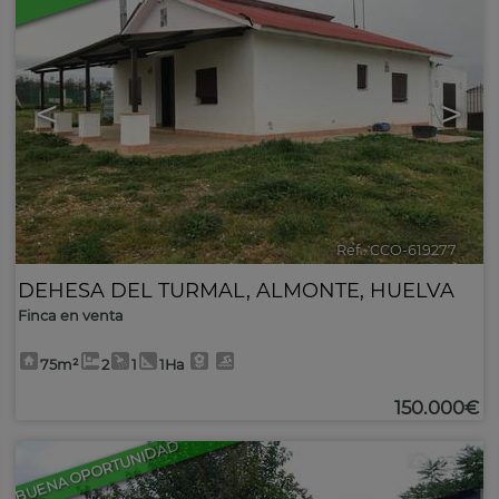
<
>
Ref.. CCO-619277
🔗
DEHESA DEL TURMAL
,
ALMONTE
,
HUELVA
Finca en venta
75m²
2
1
1Ha
150.000€
BUENA OPORTUNIDAD
23