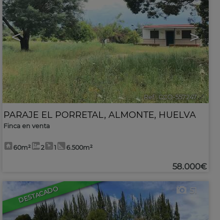
<
>
Ref.. CCO-557247
🔗
PARAJE EL PORRETAL
,
ALMONTE
,
HUELVA
Finca en venta
60m²
2
1
6.500m²
58.000€
DESTACADO
51