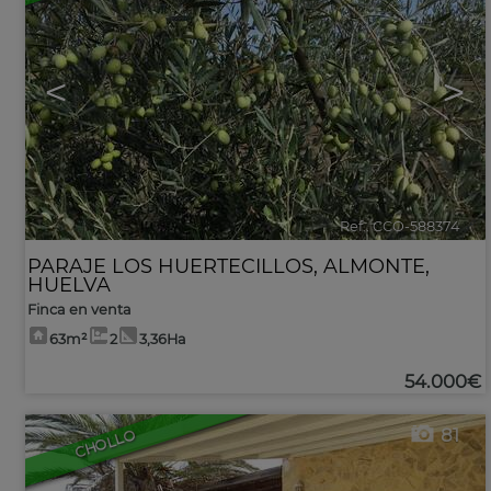
<
>
Ref.. CCO-588374
🔗
PARAJE LOS HUERTECILLOS
,
ALMONTE
,
HUELVA
Finca en venta
63m²
2
3,36Ha
54.000€
81
CHOLLO