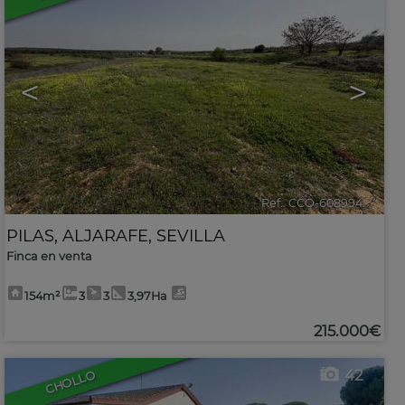
<
>
Ref.. CCO-608994
🔗
PILAS
,
ALJARAFE
,
SEVILLA
Finca en venta
154m²
3
3
3,97Ha
215.000€
42
CHOLLO