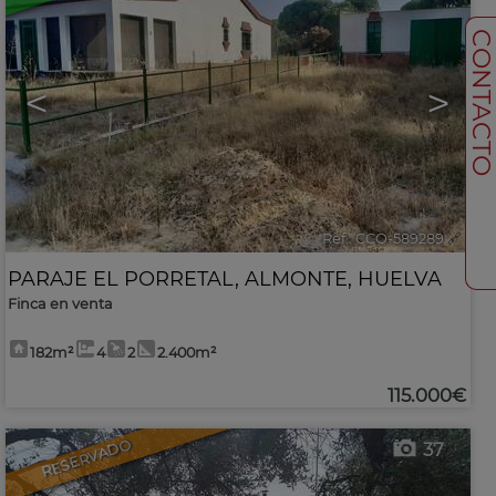
CONTACT
<
>
Ref.. CCO-589289
🔗
PARAJE EL PORRETAL
,
ALMONTE
,
HUELVA
Finca en venta
182m²
4
2
2.400m²
115.000€
RESERVADO
37