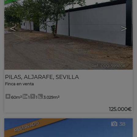
<
>
Ref.. CCO-599808
🔗
PILAS
,
ALJARAFE
,
SEVILLA
Finca en venta
60m²
1
1
3.029m²
125.000€
RESERVADO
38