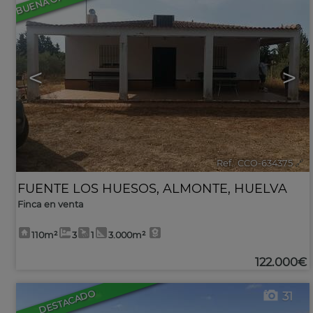
<
>
Ref.. CCO-634375
🔗
FUENTE LOS HUESOS
,
ALMONTE
,
HUELVA
Finca en venta
110m²
3
1
3.000m²
122.000€
DESTACADO
31