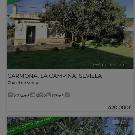
<
>
Ref.. CCO-602692
🔗
CARMONA
,
LA CAMPIÑA
,
SEVILLA
Chalet en venta
2.724m²
3
2
117m²
420.000€
BUENA OPORTUNIDAD
65