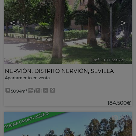
<
>
Ref.. CCO-558721
🔗
NERVIÓN
,
DISTRITO NERVIÓN
,
SEVILLA
Apartamento en venta
50,94m²
1
1
184.500€
BUENA OPORTUNIDAD
15