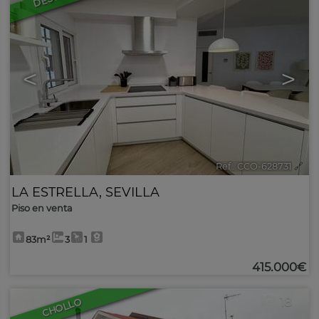
<
>
Ref.. CCO-628731
🔗
LA ESTRELLA
,
SEVILLA
Piso en venta
83m²
3
1
415.000€
18
CHOLLO