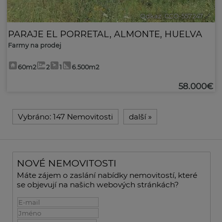
Odkaz. CCO-557247
🔗
PARAJE EL PORRETAL
,
ALMONTE
,
HUELVA
Farmy na prodej
60m2
2
1
6.500m2
58.000€
Vybráno:
147 Nemovitosti
další
»
NOVÉ NEMOVITOSTI
Máte zájem o zaslání nabídky nemovitostí, které
se objevují na našich webových stránkách?