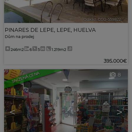
Odkaz. CCO-559822
🔗
PINARES DE LEPE
,
LEPE
,
HUELVA
Dům na prodej
246m2
6
5
1.219m2
395.000€
SNÍŽENÁ CENA
8
<
>