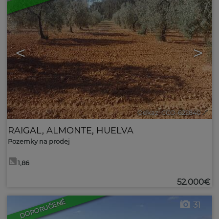
<
>
Odkaz. CCO-622840
🔗
RAIGAL
,
ALMONTE
,
HUELVA
Pozemky na prodej
1,86
52.000€
DOPORUČENÉ
31