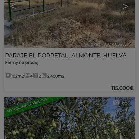
<
>
Odkaz. CCO-589289
🔗
PARAJE EL PORRETAL
,
ALMONTE
,
HUELVA
Farmy na prodej
182m2
4
2
2.400m2
115.000€
VÝHODNÁ NABÍDKA
65