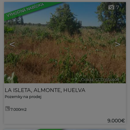
VÝHODNÁ NABÍDKA
7
<
>
Odkaz. CCO-634606
🔗
LA ISLETA
,
ALMONTE
,
HUELVA
Pozemky na prodej
7.000m2
9.000€