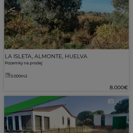
<
>
Odkaz. CCO-589294
🔗
LA ISLETA
,
ALMONTE
,
HUELVA
Pozemky na prodej
5.000m2
8.000€
42