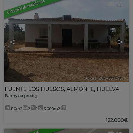
VÝHODNÁ NABÍDKA
33
<
>
Odkaz. CCO-634375
🔗
FUENTE LOS HUESOS
,
ALMONTE
,
HUELVA
Farmy na prodej
110m2
3
1
3.000m2
122.000€