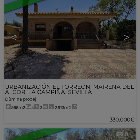
<
>
Odkaz. CCO-626239
🔗
URBANIZACIÓN EL TORREÓN
,
MAIRENA DEL
ALCOR
,
LA CAMPIÑA
,
SEVILLA
Dům na prodej
568m2
4
3
2.913m2
330.000€
8