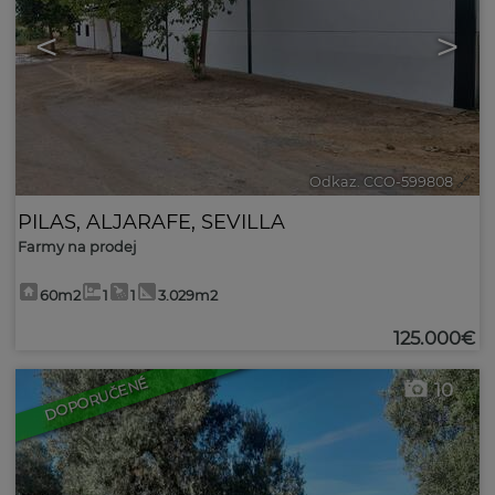
<
>
Odkaz. CCO-599808
🔗
PILAS
,
ALJARAFE
,
SEVILLA
Farmy na prodej
60m2
1
1
3.029m2
125.000€
DOPORUČENÉ
10