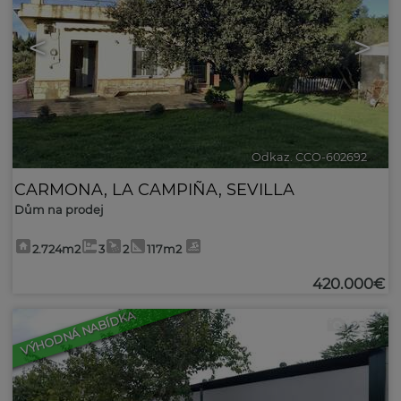
<
>
Odkaz. CCO-602692
🔗
CARMONA
,
LA CAMPIÑA
,
SEVILLA
Dům na prodej
2.724m2
3
2
117m2
420.000€
VÝHODNÁ NABÍDKA
23