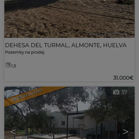
Odkaz. CCO-570809
🔗
DEHESA DEL TURMAL
,
ALMONTE
,
HUELVA
Pozemky na prodej
1,5
31.000€
REZERVOVANO
37
<
>