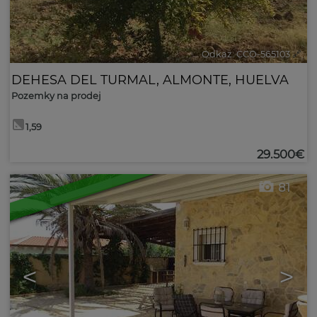
Odkaz. CCO-565103
🔗
DEHESA DEL TURMAL
,
ALMONTE
,
HUELVA
Pozemky na prodej
1,59
29.500€
81
<
>