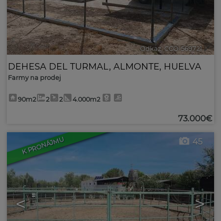
Odkaz. CCO-569721
🔗
DEHESA DEL TURMAL
,
ALMONTE
,
HUELVA
Farmy na prodej
90m2
2
2
4.000m2
73.000€
K PRONÁJMU
45
<
>