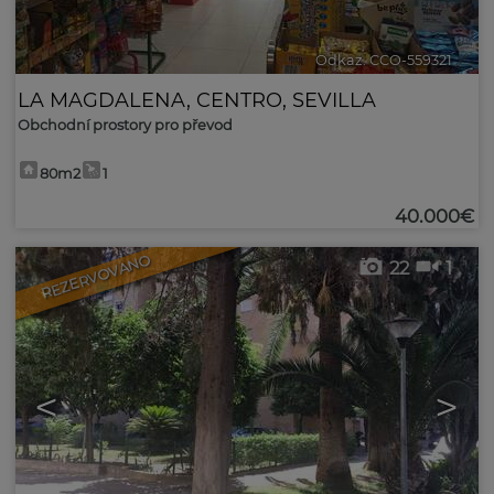
Odkaz. CCO-559321
🔗
LA MAGDALENA
,
CENTRO
,
SEVILLA
Obchodní prostory pro převod
80m2
1
40.000€
REZERVOVANO
22
1
<
>