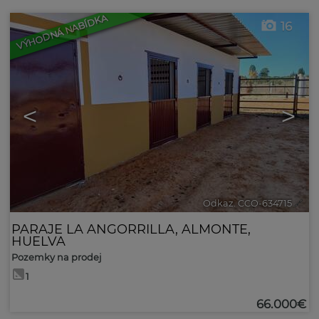
VÝHODNÁ NABÍDKA
16
<
>
Odkaz. CCO-634715
🔗
PARAJE LA ANGORRILLA
,
ALMONTE
,
HUELVA
Pozemky na prodej
1
66.000€