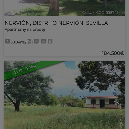
Odkaz. CCO-558721
🔗
NERVIÓN
,
DISTRITO NERVIÓN
,
SEVILLA
Apartmány na prodej
50,94m2
1
1
184.500€
EXKLUZIVNÍ
16
<
>