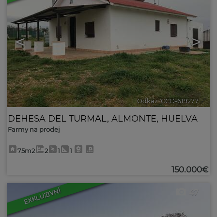
<
>
Odkaz. CCO-619277
🔗
DEHESA DEL TURMAL
,
ALMONTE
,
HUELVA
Farmy na prodej
75m2
2
1
1
150.000€
EXKLUZIVNÍ
47