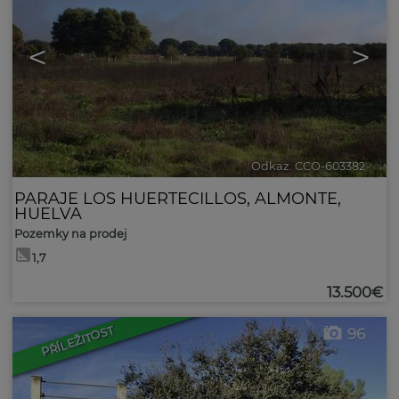
<
>
Odkaz. CCO-603382
🔗
PARAJE LOS HUERTECILLOS
,
ALMONTE
,
HUELVA
Pozemky na prodej
1,7
13.500€
PŘÍLEŽITOST
96