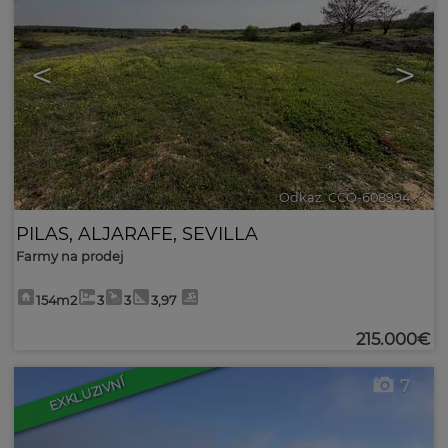
<
>
Odkaz. CCO-608994
🔗
PILAS
,
ALJARAFE
,
SEVILLA
Farmy na prodej
154m2
3
3
3,97
215.000€
EXKLUZIVNÍ
7