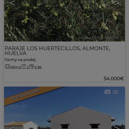
<
>
Odkaz. CCO-588374
🔗
PARAJE LOS HUERTECILLOS
,
ALMONTE
,
HUELVA
Farmy na prodej
63m2
2
3,36
54.000€
REZERVOVANO
38
<
>