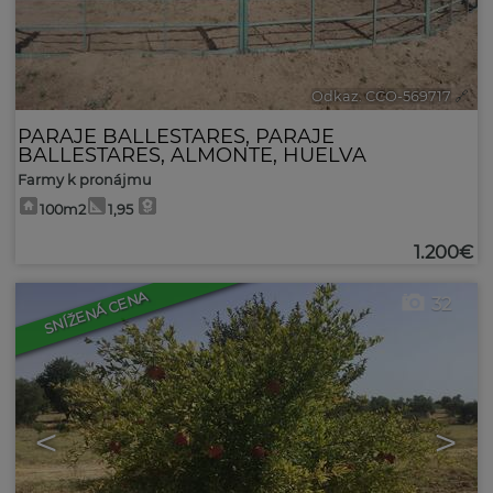
Odkaz. CCO-569717
🔗
PARAJE BALLESTARES
,
PARAJE
BALLESTARES
,
ALMONTE
,
HUELVA
Farmy k pronájmu
100m2
1,95
1.200€
SNÍŽENÁ CENA
32
<
>