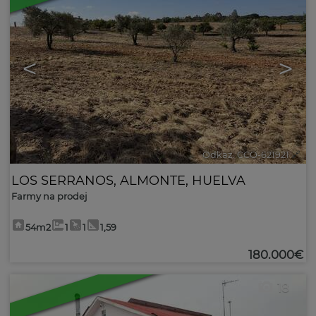
<
>
Odkaz. CCO-621921
🔗
LOS SERRANOS
,
ALMONTE
,
HUELVA
Farmy na prodej
54m2
1
1
1,59
180.000€
18