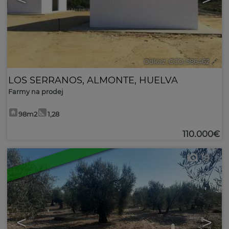
Odkaz. CCO-586462
🔗
LOS SERRANOS
,
ALMONTE
,
HUELVA
Farmy na prodej
98m2
1,28
110.000€
18
<
>