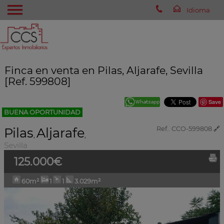
Finca en venta en Pilas, Aljarafe, Sevilla
[Ref. 599808]
Save
BUENA OPORTUNIDAD
Pilas
Aljarafe
Ref.. CCO-599808
🔗
,
,
Sevilla
125.000€
60m²
1
1
3.029m²