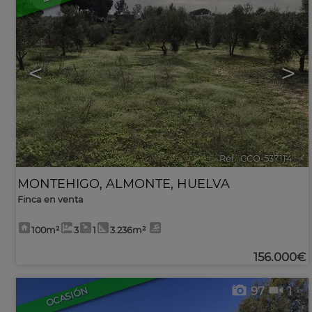
<
>
Ref.. CCO-537114
🔗
MONTEHIGO
,
ALMONTE
,
HUELVA
Finca en venta
100m²
3
1
3.236m²
156.000€
97
1
OCASIÓN