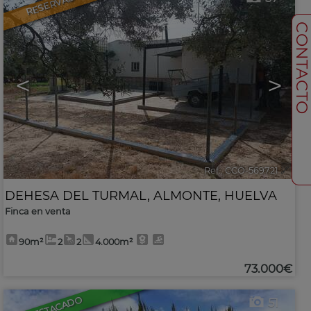
RESERVADO
CONTACT
<
>
Ref.. CCO-569721
🔗
DEHESA DEL TURMAL
,
ALMONTE
,
HUELVA
Finca en venta
90m²
2
2
4.000m²
73.000€
DESTACADO
51