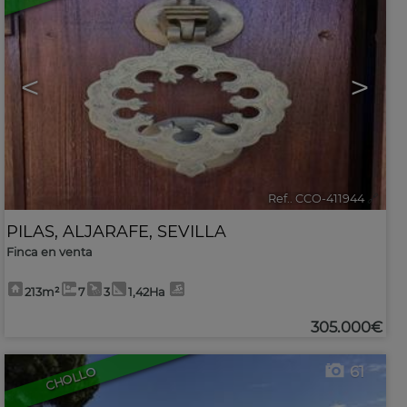
<
>
Ref.. CCO-411944
🔗
PILAS
,
ALJARAFE
,
SEVILLA
Finca en venta
213m²
7
3
1,42Ha
305.000€
61
CHOLLO