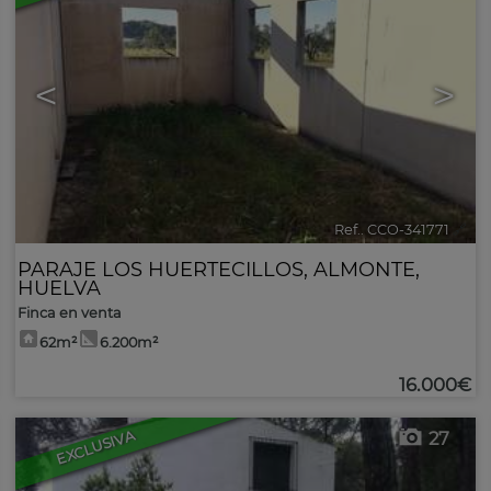
<
>
Ref.. CCO-341771
🔗
PARAJE LOS HUERTECILLOS
,
ALMONTE
,
HUELVA
Finca en venta
62m²
6.200m²
16.000€
EXCLUSIVA
27