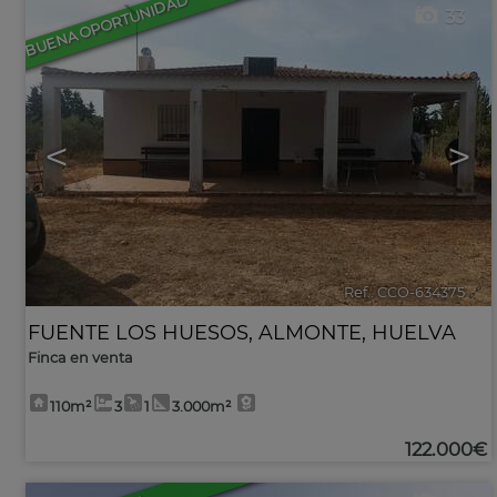
BUENA OPORTUNIDAD
33
<
>
Ref.. CCO-634375
🔗
FUENTE LOS HUESOS
,
ALMONTE
,
HUELVA
Finca en venta
110m²
3
1
3.000m²
122.000€