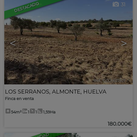
DESTACADO
31
<
>
Ref.. CCO-621921
🔗
LOS SERRANOS
,
ALMONTE
,
HUELVA
Finca en venta
54m²
1
1
1,59Ha
180.000€