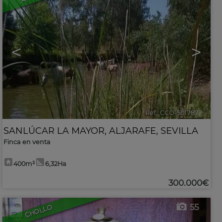
<
>
Ref.. CCO-501787
🔗
SANLÚCAR LA MAYOR
,
ALJARAFE
,
SEVILLA
Finca en venta
400m²
6,32Ha
300.000€
55
CHOLLO