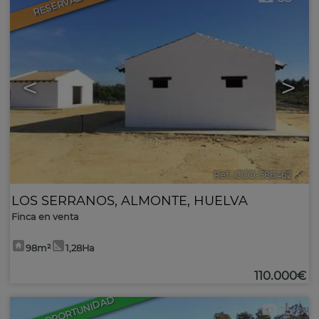
RESERVADO
<
>
Ref.. CCO-586462
🔗
LOS SERRANOS
,
ALMONTE
,
HUELVA
Finca en venta
98m²
1,28Ha
110.000€
BUENA OPORTUNIDAD
15