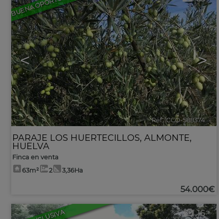
BUENA OPORTUNIDAD
<
>
Ref.. CCO-588374
🔗
PARAJE LOS HUERTECILLOS
,
ALMONTE
,
HUELVA
Finca en venta
63m²
2
3,36Ha
54.000€
EXCLUSIVA
16