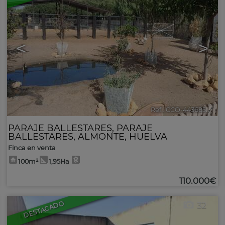
<
>
Ref.. CCO-443685
🔗
PARAJE BALLESTARES
,
PARAJE
BALLESTARES
,
ALMONTE
,
HUELVA
Finca en venta
100m²
1,95Ha
110.000€
DESTACADO
32