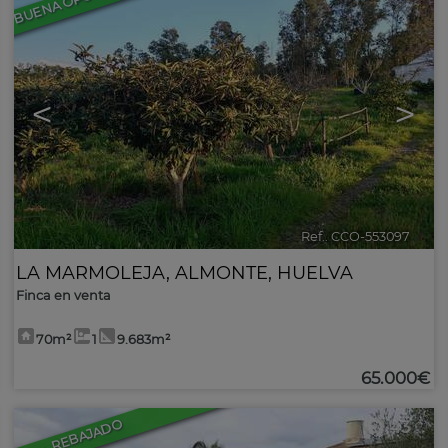
<
>
Ref.. CCO-553097
🔗
LA MARMOLEJA
,
ALMONTE
,
HUELVA
Finca en venta
70m²
1
9.683m²
65.000€
REBAJADO
43