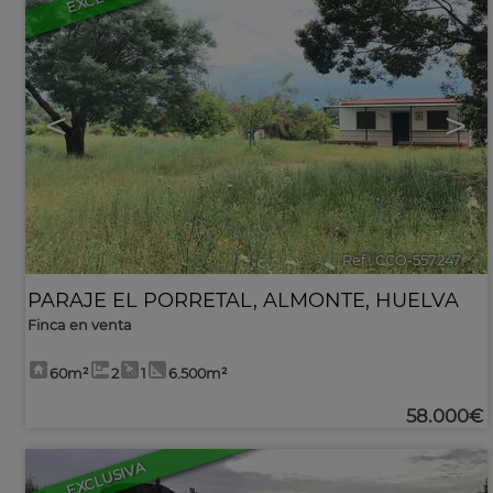
<
>
Ref.. CCO-557247
🔗
PARAJE EL PORRETAL
,
ALMONTE
,
HUELVA
Finca en venta
60m²
2
1
6.500m²
58.000€
EXCLUSIVA
54