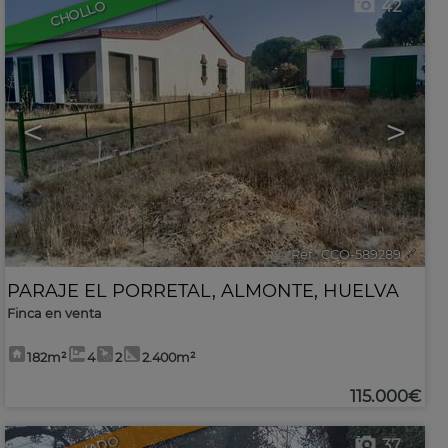
42
CHOLLO
<
>
Ref.. CCO-589289
🔗
PARAJE EL PORRETAL
,
ALMONTE
,
HUELVA
Finca en venta
182m²
4
2
2.400m²
115.000€
37