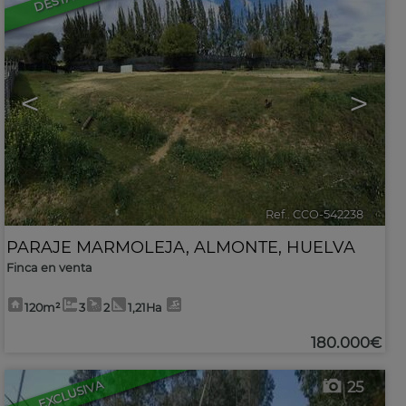
<
>
Ref.. CCO-542238
🔗
PARAJE MARMOLEJA
,
ALMONTE
,
HUELVA
Finca en venta
120m²
3
2
1,21Ha
180.000€
EXCLUSIVA
25