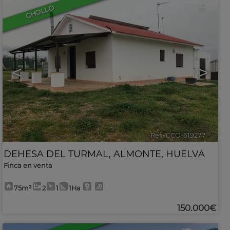
18
CHOLLO
<
>
Ref.. CCO-619277
🔗
DEHESA DEL TURMAL
,
ALMONTE
,
HUELVA
Finca en venta
75m²
2
1
1Ha
150.000€