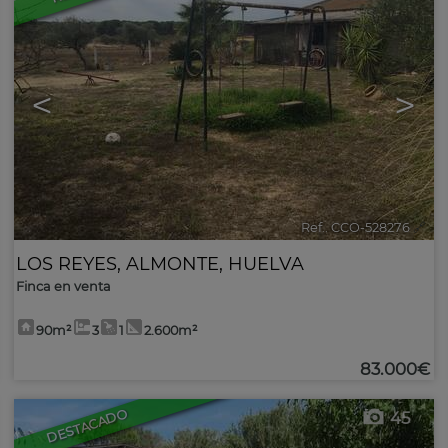
<
>
Ref.. CCO-528276
🔗
LOS REYES
,
ALMONTE
,
HUELVA
Finca en venta
90m²
3
1
2.600m²
83.000€
DESTACADO
45