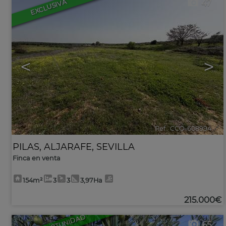
EXCLUSIVA
47
<
>
Ref.. CCO-608994
🔗
PILAS
,
ALJARAFE
,
SEVILLA
Finca en venta
154m²
3
3
3,97Ha
215.000€
65