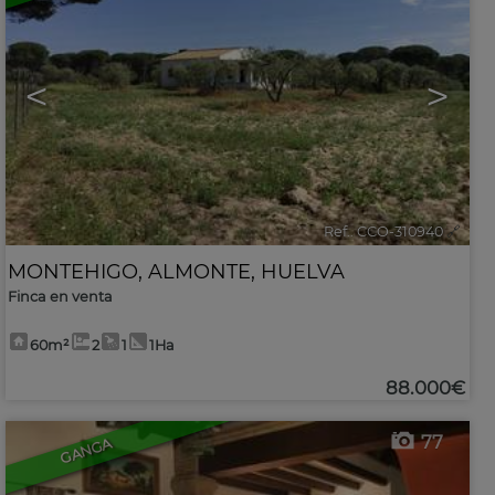
<
>
Ref.. CCO-310940
🔗
MONTEHIGO
,
ALMONTE
,
HUELVA
Finca en venta
60m²
2
1
1Ha
88.000€
77
GANGA