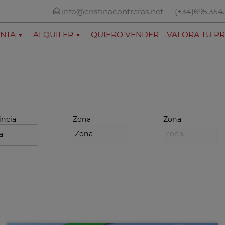
info@cristinacontreras.net
(+34)695.354
NTA
ALQUILER
QUIERO VENDER
VALORA TU P
incia
Zona
Zona