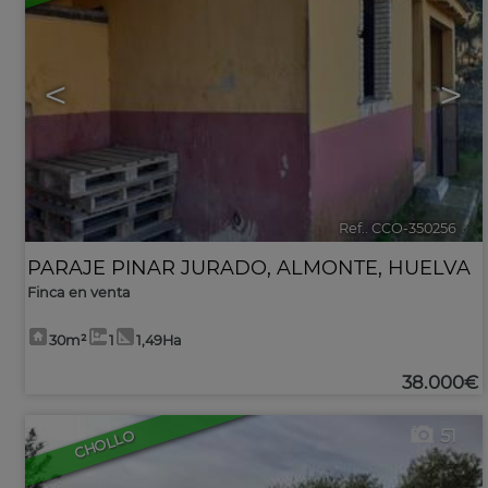
<
>
Ref.. CCO-350256
🔗
PARAJE PINAR JURADO
,
ALMONTE
,
HUELVA
Finca en venta
30m²
1
1,49Ha
38.000€
51
CHOLLO