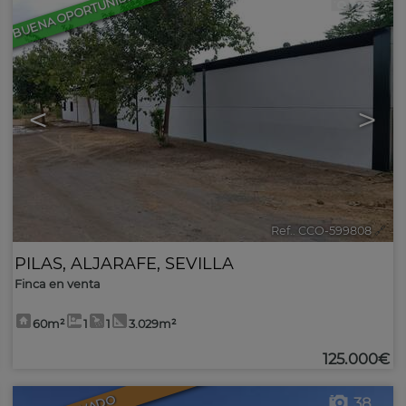
BUENA OPORTUNIDAD
23
<
>
Ref.. CCO-599808
🔗
PILAS
,
ALJARAFE
,
SEVILLA
Finca en venta
60m²
1
1
3.029m²
125.000€
38