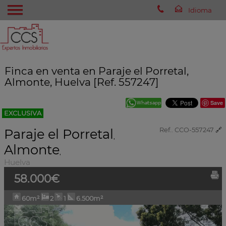
Finca en venta en Paraje el Porretal,
Almonte, Huelva [Ref. 557247]
Save
EXCLUSIVA
Paraje el Porretal
Ref.. CCO-557247
🔗
,
Almonte
,
Huelva
58.000€
60m²
2
1
6.500m²