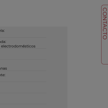
CONTACT
la:
da:
 electrodomésticos
anas
te: