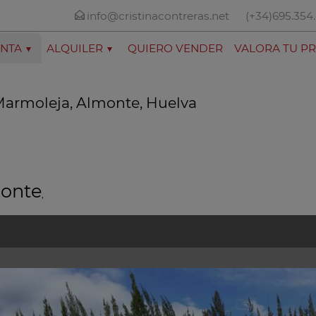
info@cristinacontreras.net
(+34)695.354
NTA
ALQUILER
QUIERO VENDER
VALORA TU P
 Marmoleja, Almonte, Huelva
onte
,