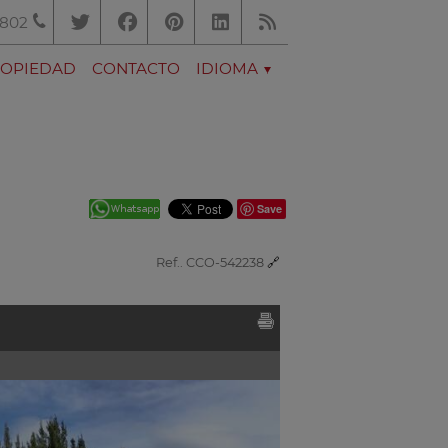
.802
ROPIEDAD
CONTACTO
IDIOMA
Save
Ref.. CCO-542238
🔗