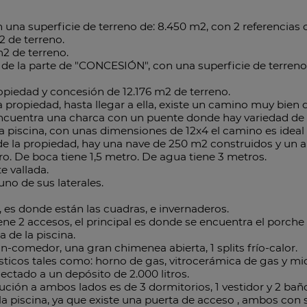
na superficie de terreno de: 8.450 m2, con 2 referencias c
2 de terreno.
m2 de terreno.
a de la parte de "CONCESIÓN", con una superficie de terren
ropiedad y concesión de 12.176 m2 de terreno.
a propiedad, hasta llegar a ella, existe un camino muy bien 
se encuentra una charca con un puente donde hay variedad de
la piscina, con unas dimensiones de 12x4 el camino es ideal 
na de la propiedad, hay una nave de 250 m2 construidos y un
ro. De boca tiene 1,5 metro. De agua tiene 3 metros.
 vallada.
uno de sus laterales.
", es donde están las cuadras, e invernaderos.
e 2 accesos, el principal es donde se encuentra el porche
a de la piscina.
ón-comedor, una gran chimenea abierta, 1 splits frío-calor.
icos tales como: horno de gas, vitrocerámica de gas y mi
ectado a un depósito de 2.000 litros.
ución a ambos lados es de 3 dormitorios, 1 vestidor y 2 bañ
e la piscina, ya que existe una puerta de acceso , ambos con 