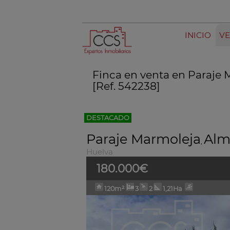
INICIO
VE
Finca en venta en Paraje
[Ref. 542238]
DESTACADO
Paraje Marmoleja
Alm
,
Huelva
180.000€
120m²
3
2
1,21Ha