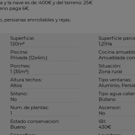
sa y la nave es de :400€ y del terreno: 25€
rreno paga 6€.
 persianas enrrollables y rejas.
Superficie:
Superficie parce
120m²
1,21Ha
Piscina:
Cocina amuebla
Privada (12x4m.)
Amueblada con
Porches:
Situación:
1 (35m²)
Zona rural
Altura techos:
Tipo ventanas:
Altos
Aluminio, Persi
Sótano:
Tipo agua calien
No
Butano
Num. de plantas:
Ascensor:
1
No
Estado conservacion:
IBI:
Bueno
430€