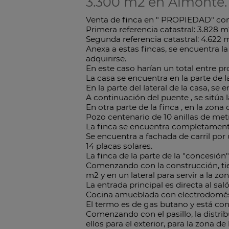
3.300 m2 en Almonte.
Venta de finca en " PROPIEDAD" con u
Primera referencia catastral: 3.828 m
Segunda referencia catastral: 4.622 
Anexa a estas fincas, se encuentra l
adquirirse.
En este caso harían un total entre p
La casa se encuentra en la parte de l
En la parte del lateral de la casa, 
A continuación del puente , se sitúa 
En otra parte de la finca , en la zo
Pozo centenario de 10 anillas de met
La finca se encuentra completamente
Se encuentra a fachada de carril por 
14 placas solares.
La finca de la parte de la "concesión
Comenzando con la construcción, tien
m2 y en un lateral para servir a la zon
La entrada principal es directa al sal
Cocina amueblada con electrodomést
El termo es de gas butano y está con
Comenzando con el pasillo, la distrib
ellos para el exterior, para la zona d