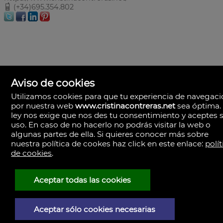
(+34)695.354.802
Aviso de cookies
Utilizamos cookies para que tu experiencia de navegac
por nuestra web
www.cristinacontreras.net
sea óptima.
ley nos exige que nos des tu consentimiento y aceptes 
uso. En caso de no hacerlo no podrás visitar la web o
algunas partes de ella. Si quieres conocer más sobre
nuestra política de cookes haz click en este enlace:
polít
de cookies
.
Cristina Contreras
Sevilla
España
Aceptar todas las cookies
(+34)695.354.802
Aceptar sólo cookies necesarias
Aviso Legal