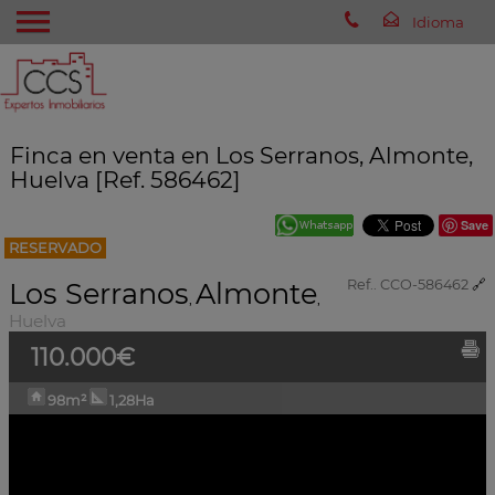
Finca en venta en Los Serranos, Almonte,
Huelva [Ref. 586462]
Save
RESERVADO
Los Serranos
Almonte
Ref.. CCO-586462
🔗
,
,
Huelva
110.000€
98m²
1,28Ha