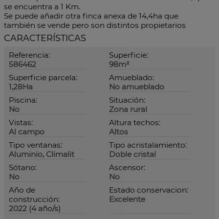
se encuentra a 1 Km.
Se puede añadir otra finca anexa de 14,4ha que
también se vende pero son distintos propietarios
CARACTERÍSTICAS
Referencia:
Superficie:
586462
98m²
Superficie parcela:
Amueblado:
1,28Ha
No amueblado
Piscina:
Situación:
No
Zona rural
Vistas:
Altura techos:
Al campo
Altos
Tipo ventanas:
Tipo acristalamiento:
Aluminio, Climalit
Doble cristal
Sótano:
Ascensor:
No
No
Año de
Estado conservacion:
construcción:
Excelente
2022 (4 año/s)