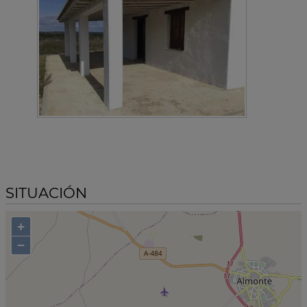
SITUACIÓN
+
−