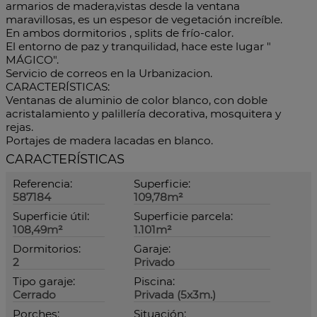
armarios de madera,vistas desde la ventana
maravillosas, es un espesor de vegetación increíble.
En ambos dormitorios , splits de frío-calor.
El entorno de paz y tranquilidad, hace este lugar "
MÁGICO".
Servicio de correos en la Urbanizacion.
CARACTERÍSTICAS:
Ventanas de aluminio de color blanco, con doble
acristalamiento y palillería decorativa, mosquitera y
rejas.
Portajes de madera lacadas en blanco.
CARACTERÍSTICAS
Referencia:
Superficie:
587184
109,78m²
Superficie útil:
Superficie parcela:
108,49m²
1.101m²
Dormitorios:
Garaje:
2
Privado
Tipo garaje:
Piscina:
Cerrado
Privada (5x3m.)
Porches:
Situación: