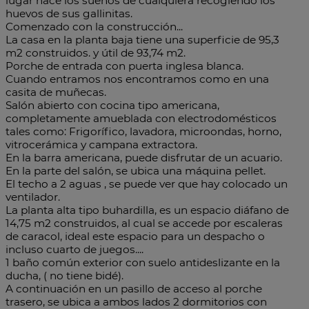
lugar hace los sueños de cualquiera recogiendo los
huevos de sus gallinitas.
Comenzado con la construcción...
La casa en la planta baja tiene una superficie de 95,3
m2 construidos. y útil de 93,74 m2.
Porche de entrada con puerta inglesa blanca.
Cuando entramos nos encontramos como en una
casita de muñecas.
Salón abierto con cocina tipo americana,
completamente amueblada con electrodomésticos
tales como: Frigorífico, lavadora, microondas, horno,
vitrocerámica y campana extractora.
En la barra americana, puede disfrutar de un acuario.
En la parte del salón, se ubica una máquina pellet.
El techo a 2 aguas , se puede ver que hay colocado un
ventilador.
La planta alta tipo buhardilla, es un espacio diáfano de
14,75 m2 construidos, al cual se accede por escaleras
de caracol, ideal este espacio para un despacho o
incluso cuarto de juegos....
1 baño común exterior con suelo antideslizante en la
ducha, ( no tiene bidé).
A continuación en un pasillo de acceso al porche
trasero, se ubica a ambos lados 2 dormitorios con