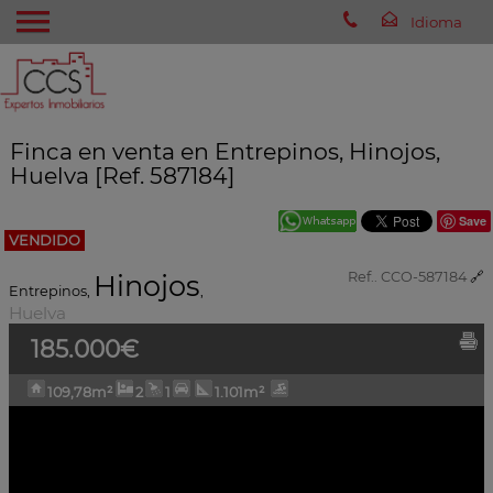
Finca en venta en Entrepinos, Hinojos,
Huelva [Ref. 587184]
Save
VENDIDO
Hinojos
Ref.. CCO-587184
🔗
Entrepinos
,
,
Huelva
185.000€
109,78m²
2
1
1.101m²