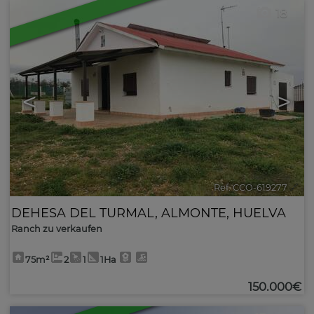
18
<
>
Ref. CCO-619277
🔗
DEHESA DEL TURMAL
,
ALMONTE
,
HUELVA
Ranch zu verkaufen
75m²
2
1
1Ha
150.000€