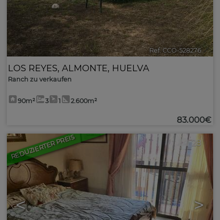
Ref. CCO-528276
🔗
LOS REYES
,
ALMONTE
,
HUELVA
Ranch zu verkaufen
90m²
3
1
2.600m²
83.000€
REDUZIERTER PREIS
28
<
>