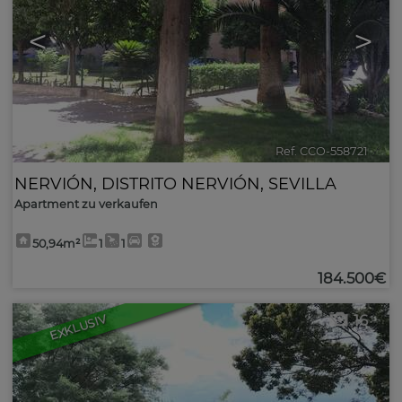
<
>
Ref. CCO-558721
🔗
NERVIÓN
,
DISTRITO NERVIÓN
,
SEVILLA
Apartment zu verkaufen
50,94m²
1
1
184.500€
16
EXKLUSIV