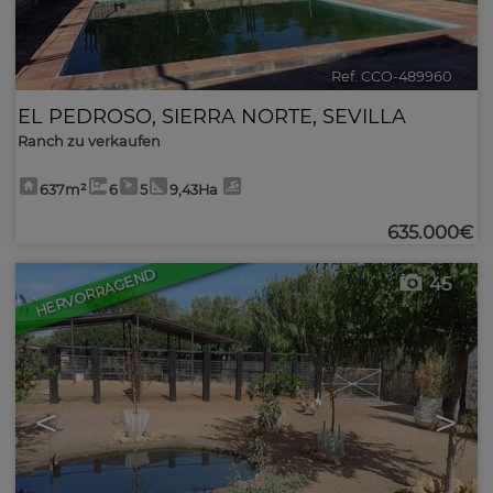
Ref. CCO-489960
🔗
EL PEDROSO
,
SIERRA NORTE
,
SEVILLA
Ranch zu verkaufen
637m²
6
5
9,43Ha
635.000€
HERVORRAGEND
45
<
>