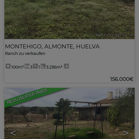
Ref. CCO-537114
🔗
MONTEHIGO
,
ALMONTE
,
HUELVA
Ranch zu verkaufen
100m²
3
1
3.236m²
156.000€
REDUZIERTER PREIS
43
<
>