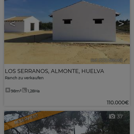
<
>
Ref. CCO-586462
🔗
LOS SERRANOS
,
ALMONTE
,
HUELVA
Ranch zu verkaufen
98m²
1,28Ha
110.000€
RESERVIERT
37