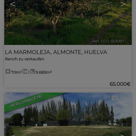
<
>
Ref. CCO-553097
🔗
LA MARMOLEJA
,
ALMONTE
,
HUELVA
Ranch zu verkaufen
70m²
1
9.683m²
65.000€
HERVORRAGEND
51