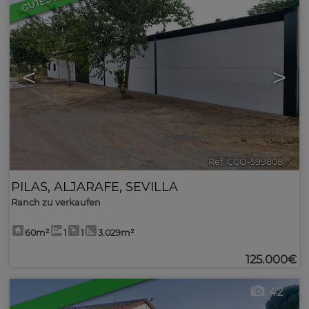
<
>
Ref. CCO-599808
🔗
PILAS
,
ALJARAFE
,
SEVILLA
Ranch zu verkaufen
60m²
1
1
3.029m²
125.000€
42