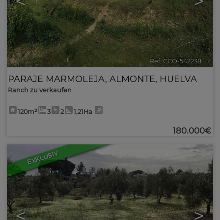
<
>
Ref. CCO-542238
🔗
PARAJE MARMOLEJA
,
ALMONTE
,
HUELVA
Ranch zu verkaufen
120m²
3
2
1,21Ha
180.000€
54
EXKLUSIV
<
>