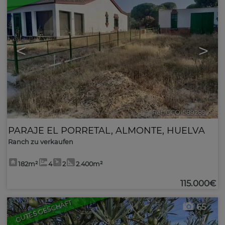
<
>
Ref. CCO-589289
🔗
PARAJE EL PORRETAL
,
ALMONTE
,
HUELVA
Ranch zu verkaufen
182m²
4
2
2.400m²
115.000€
GUTES GESCHÄFT
65