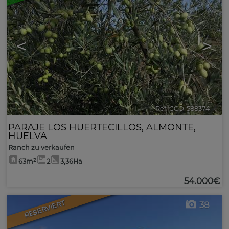
<
>
Ref. CCO-588374
🔗
PARAJE LOS HUERTECILLOS
,
ALMONTE
,
HUELVA
Ranch zu verkaufen
63m²
2
3,36Ha
54.000€
RESERVIERT
38