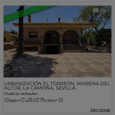
45
<
>
Ref. CCO-626239
🔗
URBANIZACIÓN EL TORREÓN
,
MAIRENA DEL
ALCOR
,
LA CAMPIÑA
,
SEVILLA
Chalet zu verkaufen
568m²
4
3
2.913m²
330.000€