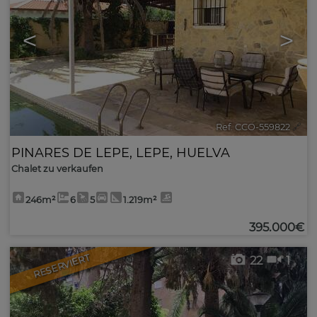
<
>
Ref. CCO-559822
🔗
PINARES DE LEPE
,
LEPE
,
HUELVA
Chalet zu verkaufen
246m²
6
5
1.219m²
395.000€
RESERVIERT
22
1