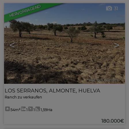
HERVORRAGEND
31
<
>
Ref. CCO-621921
🔗
LOS SERRANOS
,
ALMONTE
,
HUELVA
Ranch zu verkaufen
54m²
1
1
1,59Ha
180.000€