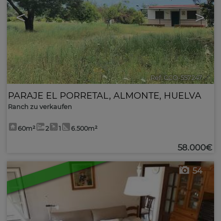
<
>
Ref. CCO-557247
🔗
PARAJE EL PORRETAL
,
ALMONTE
,
HUELVA
Ranch zu verkaufen
60m²
2
1
6.500m²
58.000€
54