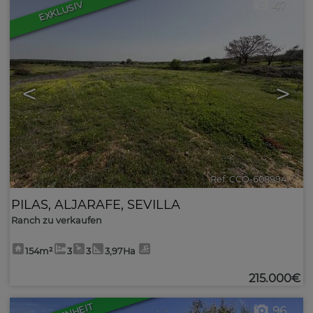
47
EXKLUSIV
<
>
Ref. CCO-608994
🔗
PILAS
,
ALJARAFE
,
SEVILLA
Ranch zu verkaufen
154m²
3
3
3,97Ha
215.000€
96