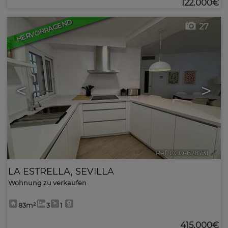
122.000€
HERVORRAGEND
27
<
>
Ref. CCO-628731
🔗
LA ESTRELLA
,
SEVILLA
Wohnung zu verkaufen
83m²
3
1
415.000€