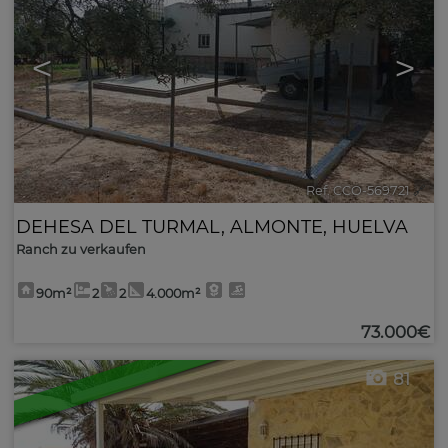
<
>
Ref. CCO-569721
🔗
DEHESA DEL TURMAL
,
ALMONTE
,
HUELVA
Ranch zu verkaufen
90m²
2
2
4.000m²
73.000€
81