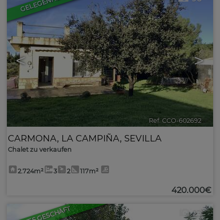
GELEGENHEIT
<
>
Ref. CCO-602692
🔗
CARMONA
,
LA CAMPIÑA
,
SEVILLA
Chalet zu verkaufen
2.724m²
3
2
117m²
420.000€
GUTES GESCHÄFT
23