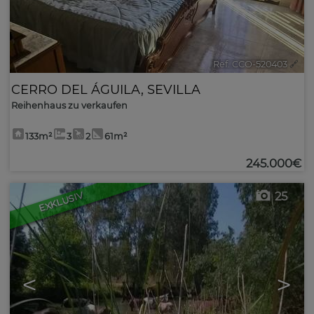
Ref. CCO-520403
🔗
CERRO DEL ÁGUILA
,
SEVILLA
Reihenhaus zu verkaufen
133m²
3
2
61m²
245.000€
25
EXKLUSIV
<
>