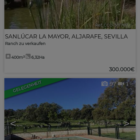
Ref. CCO-501787
🔗
SANLÚCAR LA MAYOR
,
ALJARAFE
,
SEVILLA
Ranch zu verkaufen
400m²
6,32Ha
300.000€
GELEGENHEIT
97
1
<
>