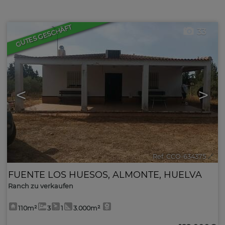
GUTES GESCHÄFT
33
<
>
Ref. CCO-634375
🔗
FUENTE LOS HUESOS
,
ALMONTE
,
HUELVA
Ranch zu verkaufen
110m²
3
1
3.000m²