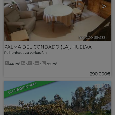
<
>
Ref. CCO-554333
🔗
PALMA DEL CONDADO (LA)
,
HUELVA
Reihenhaus zu verkaufen
440m²
5
3
3
360m²
290.000€
GUTES GESCHÄFT
15