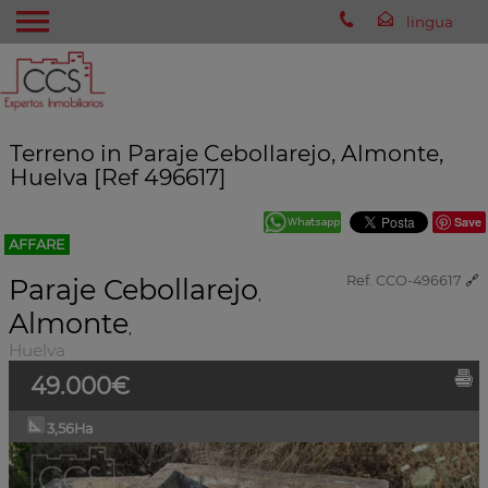
Terreno in Paraje Cebollarejo, Almonte,
Huelva [Ref 496617]
Save
AFFARE
Paraje Cebollarejo
Ref. CCO-496617
🔗
,
Almonte
,
Huelva
49.000€
3,56Ha