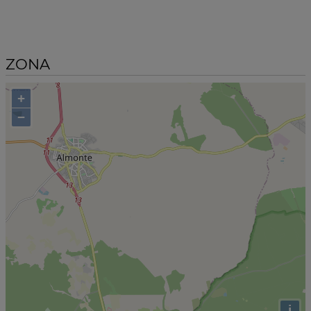
ZONA
+
−
i