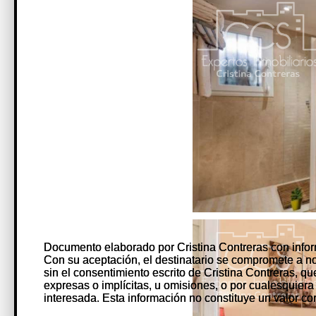
Documento elaborado por Cristina Contreras con infor
Documento elaborado por Cristina Contreras con infor
Con su aceptación, el destinatario se compromete a no co
Con su aceptación, el destinatario se compromete a no co
sin el consentimiento escrito de Cristina Contreras, q
sin el consentimiento escrito de Cristina Contreras, q
expresas o implícitas, u omisiones, o por cualesquiera
expresas o implícitas, u omisiones, o por cualesquiera
interesada. Esta información no constituye un valor con
interesada. Esta información no constituye un valor con