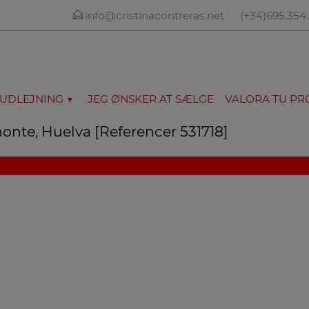
info@cristinacontreras.net
(+34)695.354
UDLEJNING
JEG ØNSKER AT SÆLGE
VALORA TU PR
monte, Huelva [Referencer 531718]