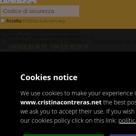
Accetta
Politica sulla privacy
Artekasa. Software para inmobiliarias.
© 2016 Artek Soluciones Informáticas, S.L.U.
C. Doña Micaela Hernández, 1. Oficina 2. - 35500 Arrecife de L
Tel:
+34 928 30 38 77
/
+34 928 30 38 79
Términos y Condiciones legales
Política de privacidad
Cookies notice
We use cookies to make your experience 
www.cristinacontreras.net
the best pos
we ask you to accept their use. If you wi
our cookies policy click on this link:
políti