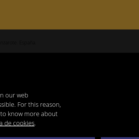
anzarote. España.
in our web
sible. For this reason,
sh to know more about
ca de cookies
.