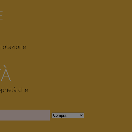
E
enotazione
TÀ
roprietà che